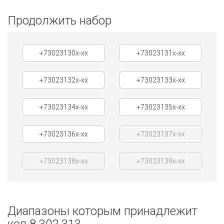
Продолжить набор
+73023130x-xx
+73023131x-xx
+73023132x-xx
+73023133x-xx
+73023134x-xx
+73023135x-xx
+73023136x-xx
+73023137x-xx
+73023138x-xx
+73023139x-xx
Диапазоны которым принадлежит