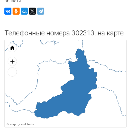
области.
Телефонные номера 302313, на карте
JS map by amCharts