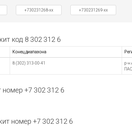
+730231268-xx
+730231269-xx
т код 8 302 312 6
Конец диапазона
Рег
8 (302) 313-00-41
р-н
ПАО
номер +7 302 312 6
т номер +7 302 312 6