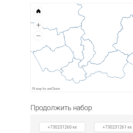
JS map by amCharts
Продолжить набор
+730231260-xx
+730231261-xx