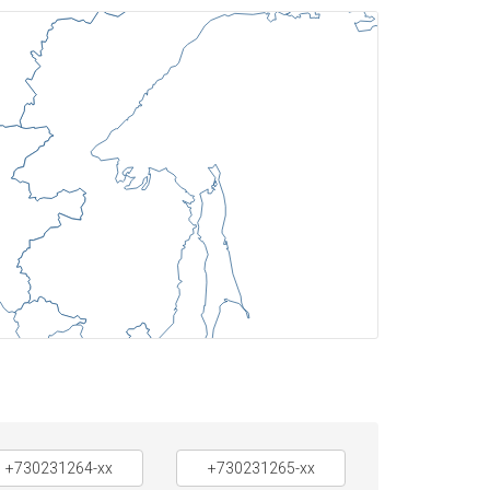
+730231264-xx
+730231265-xx