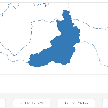
+730231262-xx
+730231263-xx