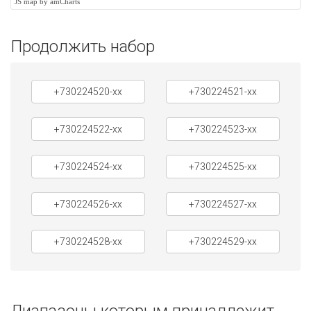
JS map by amCharts
Продолжить набор
+730224520-xx
+730224521-xx
+730224522-xx
+730224523-xx
+730224524-xx
+730224525-xx
+730224526-xx
+730224527-xx
+730224528-xx
+730224529-xx