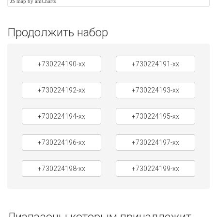
JS map by amCharts
Продолжить набор
+730224190-xx
+730224191-xx
+730224192-xx
+730224193-xx
+730224194-xx
+730224195-xx
+730224196-xx
+730224197-xx
+730224198-xx
+730224199-xx