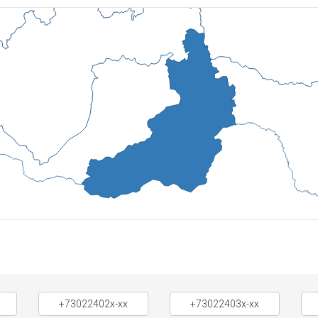
+73022402x-xx
+73022403x-xx