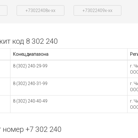
+73022408x-xx
+73022409x-xx
ит код 8 302 240
Конец диапазона
Рег
8 (302) 240-29-99
г. 
ООО
8 (302) 240-31-99
г. 
ООО
8 (302) 240-40-49
г. 
ОО
 номер +7 302 240