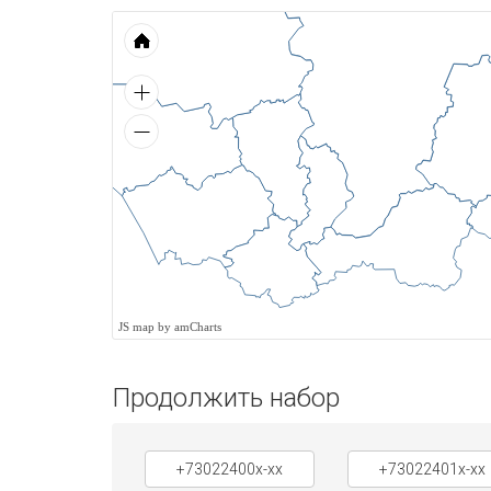
JS map by amCharts
Продолжить набор
+73022400x-xx
+73022401x-xx