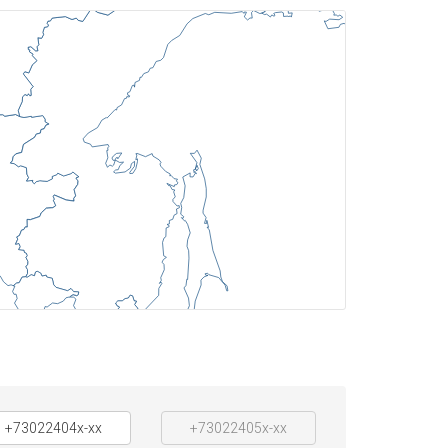
+73022404x-xx
+73022405x-xx