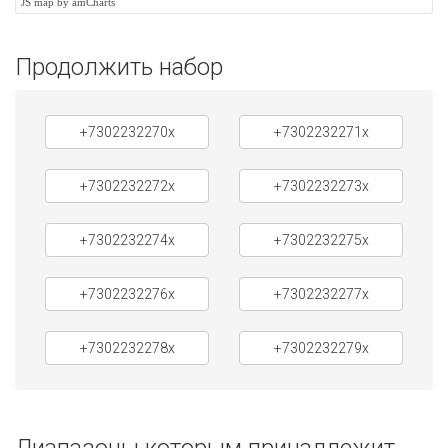
JS map by amCharts
Продолжить набор
+7302232270x
+7302232271x
+7302232272x
+7302232273x
+7302232274x
+7302232275x
+7302232276x
+7302232277x
+7302232278x
+7302232279x