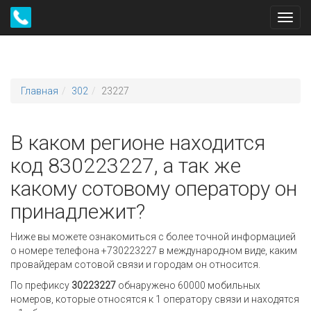
Toggl
navig
Главная
302
23227
В каком регионе находится
код 830223227, а так же
какому сотовому оператору он
принадлежит?
Ниже вы можете ознакомиться с более точной информацией
о номере телефона +730223227 в международном виде, каким
провайдерам сотовой связи и городам он относится.
По префиксу
30223227
обнаружено 60000 мобильных
номеров, которые относятся к 1 оператору связи и находятся