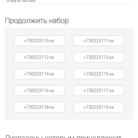
JS map by amCharts
Продолжить набор
+730223110-xx
+730223111-xx
+730223112-xx
+730223113-xx
+730223114-xx
+730223115-xx
+730223116-xx
+730223117-xx
+730223118-xx
+730223119-xx