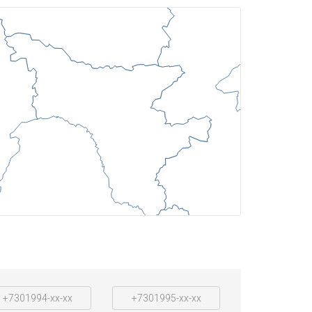
+7301994-xx-xx
+7301995-xx-xx