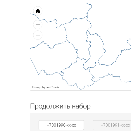
JS map by amCharts
Продолжить набор
+7301990-xx-xx
+7301991-xx-xx