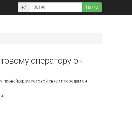
+7
Найти
отовому оператору он
м провайдерам сотовой связи и городам он
и.