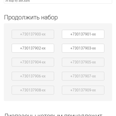
JS map by amCharts
Продолжить набор
+730137900-xx
+730137901-xx
+730137902-xx
+730137903-xx
+730137904-xx
+730137905-xx
+730137906-xx
+730137907-xx
+730137908-xx
+730137909-xx