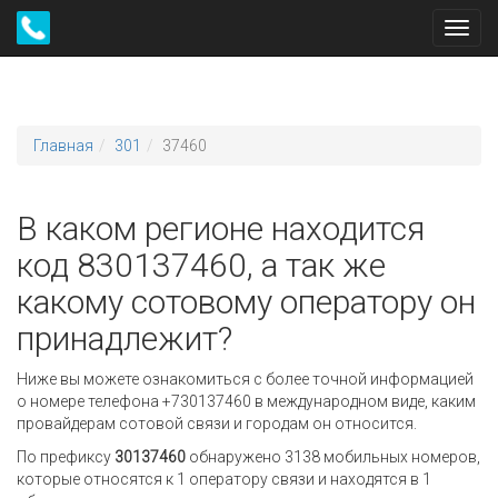
Toggl
navig
Главная
301
37460
В каком регионе находится
код 830137460, а так же
какому сотовому оператору он
принадлежит?
Ниже вы можете ознакомиться с более точной информацией
о номере телефона +730137460 в международном виде, каким
провайдерам сотовой связи и городам он относится.
По префиксу
30137460
обнаружено 3138 мобильных номеров,
которые относятся к 1 оператору связи и находятся в 1