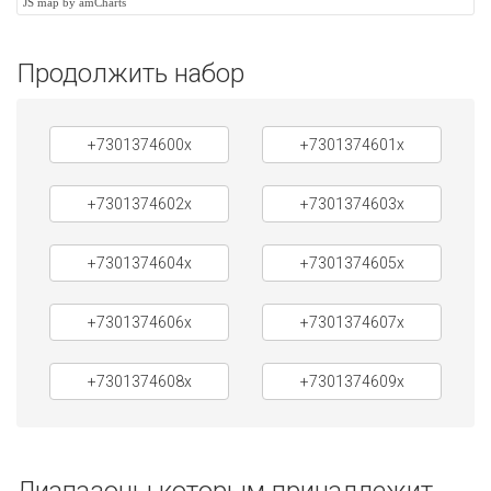
JS map by amCharts
Продолжить набор
+7301374600x
+7301374601x
+7301374602x
+7301374603x
+7301374604x
+7301374605x
+7301374606x
+7301374607x
+7301374608x
+7301374609x