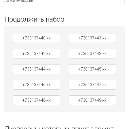
JS map by amCharts
Продолжить набор
+730137440-xx
+730137441-xx
+730137442-xx
+730137443-xx
+730137444-xx
+730137445-xx
+730137446-xx
+730137447-xx
+730137448-xx
+730137449-xx