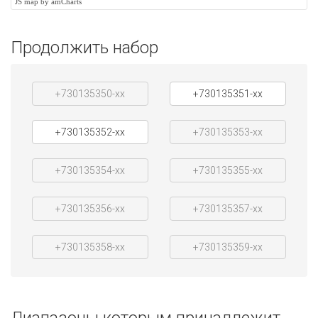
JS map by amCharts
Продолжить набор
+730135350-xx
+730135351-xx
+730135352-xx
+730135353-xx
+730135354-xx
+730135355-xx
+730135356-xx
+730135357-xx
+730135358-xx
+730135359-xx