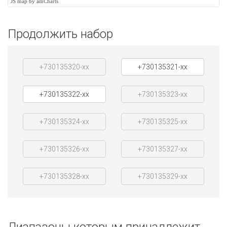
JS map by amCharts
Продолжить набор
+730135320-xx
+730135321-xx
+730135322-xx
+730135323-xx
+730135324-xx
+730135325-xx
+730135326-xx
+730135327-xx
+730135328-xx
+730135329-xx