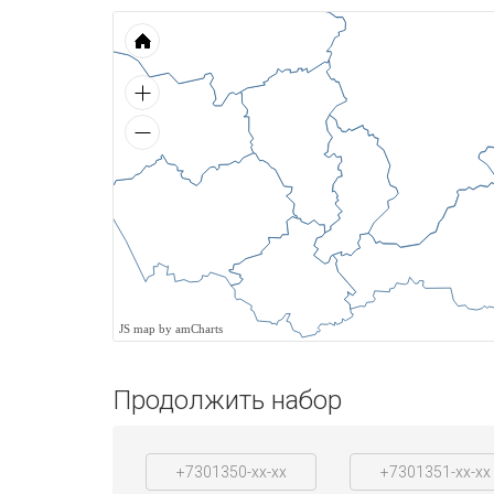
JS map by amCharts
Продолжить набор
+7301350-xx-xx
+7301351-xx-xx