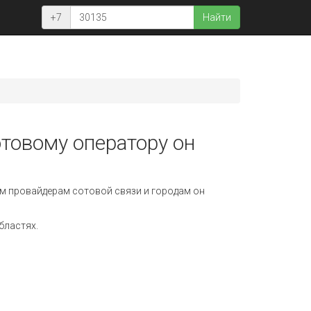
+7
Найти
отовому оператору он
м провайдерам сотовой связи и городам он
бластях.