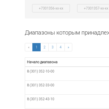
+7301356-xx-xx
+7301357-xx-xx
Диапазоны которым принадлеж
«
1
2
3
4
»
Начало диапазона
8 (301) 352-10-00
8 (301) 352-33-00
8 (301) 352-43-10