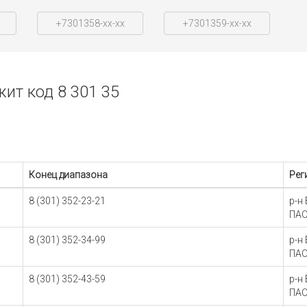
+7301358-xx-xx
+7301359-xx-xx
ит код 8 301 35
Конец диапазона
Рег
8 (301) 352-23-21
р-н
ПАО
8 (301) 352-34-99
р-н
ПАО
8 (301) 352-43-59
р-н
ПАО