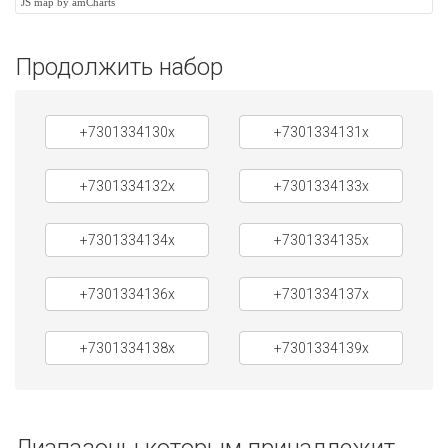
JS map by amCharts
Продолжить набор
+7301334130x
+7301334131x
+7301334132x
+7301334133x
+7301334134x
+7301334135x
+7301334136x
+7301334137x
+7301334138x
+7301334139x