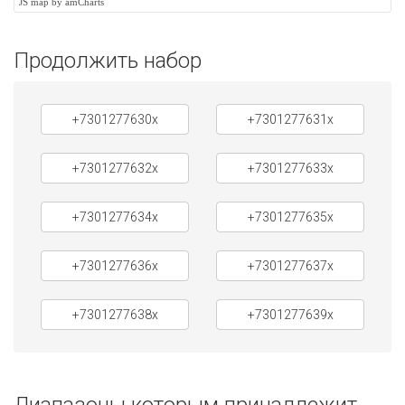
JS map by amCharts
Продолжить набор
+7301277630x
+7301277631x
+7301277632x
+7301277633x
+7301277634x
+7301277635x
+7301277636x
+7301277637x
+7301277638x
+7301277639x