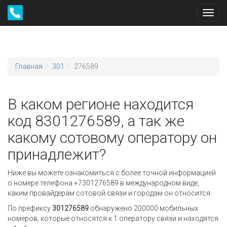
Toggl
navig
Главная
301
276589
В каком регионе находится
код 8301276589, а так же
какому сотовому оператору он
принадлежит?
Ниже вы можете ознакомиться с более точной информацией
о номере телефона +7301276589 в международном виде,
каким провайдерам сотовой связи и городам он относится.
По префиксу
301276589
обнаружено 200000 мобильных
номеров, которые относятся к 1 оператору связи и находятся