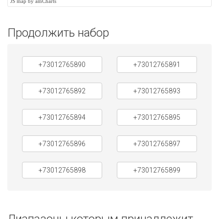
JS map by amCharts
Продолжить набор
+73012765890
+73012765891
+73012765892
+73012765893
+73012765894
+73012765895
+73012765896
+73012765897
+73012765898
+73012765899