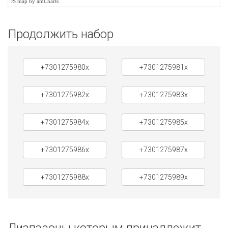
JS map by amCharts
Продолжить набор
+7301275980x
+7301275981x
+7301275982x
+7301275983x
+7301275984x
+7301275985x
+7301275986x
+7301275987x
+7301275988x
+7301275989x