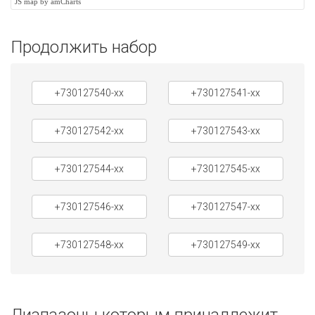
JS map by amCharts
Продолжить набор
+730127540-xx
+730127541-xx
+730127542-xx
+730127543-xx
+730127544-xx
+730127545-xx
+730127546-xx
+730127547-xx
+730127548-xx
+730127549-xx