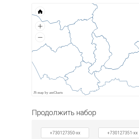
JS map by amCharts
Продолжить набор
+730127350-xx
+730127351-xx