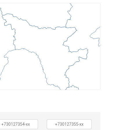
+730127354-xx
+730127355-xx