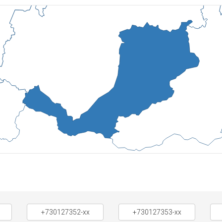
+730127352-xx
+730127353-xx