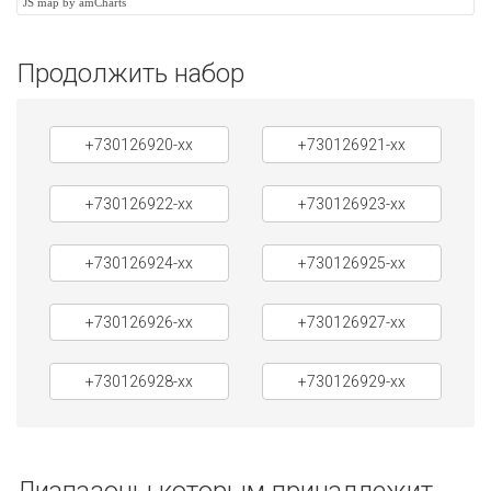
JS map by amCharts
Продолжить набор
+730126920-xx
+730126921-xx
+730126922-xx
+730126923-xx
+730126924-xx
+730126925-xx
+730126926-xx
+730126927-xx
+730126928-xx
+730126929-xx