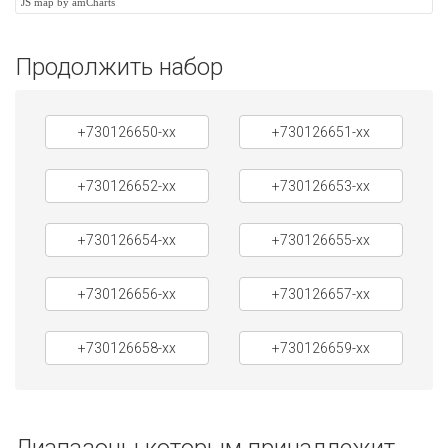
JS map by amCharts
Продолжить набор
+730126650-xx
+730126651-xx
+730126652-xx
+730126653-xx
+730126654-xx
+730126655-xx
+730126656-xx
+730126657-xx
+730126658-xx
+730126659-xx