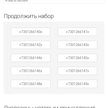
JS map by amCharts
Продолжить набор
+7301266140x
+7301266141x
+7301266142x
+7301266143x
+7301266144x
+7301266145x
+7301266146x
+7301266147x
+7301266148x
+7301266149x