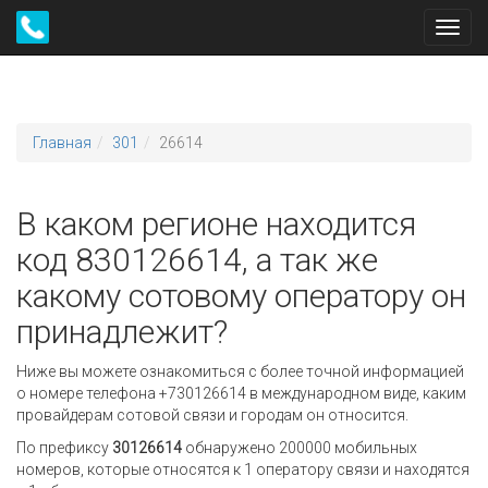
Toggl
navig
Главная
301
26614
В каком регионе находится
код 830126614, а так же
какому сотовому оператору он
принадлежит?
Ниже вы можете ознакомиться с более точной информацией
о номере телефона +730126614 в международном виде, каким
провайдерам сотовой связи и городам он относится.
По префиксу
30126614
обнаружено 200000 мобильных
номеров, которые относятся к 1 оператору связи и находятся