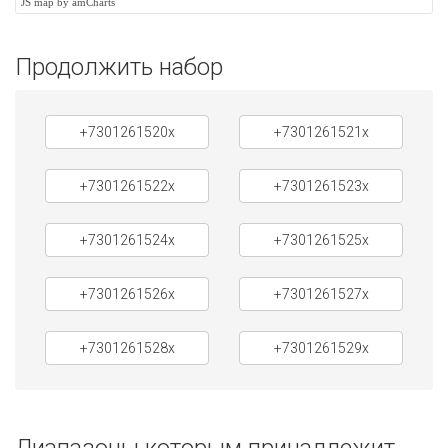
JS map by amCharts
Продолжить набор
+7301261520x
+7301261521x
+7301261522x
+7301261523x
+7301261524x
+7301261525x
+7301261526x
+7301261527x
+7301261528x
+7301261529x