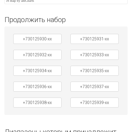
JS map by amCharts
Продолжить набор
+730125930-xx
+730125931-xx
+730125932-xx
+730125933-xx
+730125934-xx
+730125935-xx
+730125936-xx
+730125937-xx
+730125938-xx
+730125939-xx