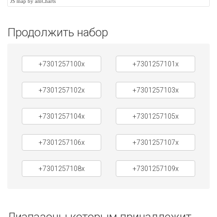
JS map by amCharts
Продолжить набор
+7301257100x
+7301257101x
+7301257102x
+7301257103x
+7301257104x
+7301257105x
+7301257106x
+7301257107x
+7301257108x
+7301257109x