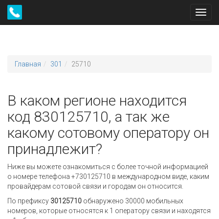
Toggl
navig
Главная
301
25710
В каком регионе находится
код 830125710, а так же
какому сотовому оператору он
принадлежит?
Ниже вы можете ознакомиться с более точной информацией
о номере телефона +730125710 в международном виде, каким
провайдерам сотовой связи и городам он относится.
По префиксу
30125710
обнаружено 30000 мобильных
номеров, которые относятся к 1 оператору связи и находятся