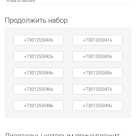
JS map by amCharts
Продолжить набор
+7301255040x
+7301255041x
+7301255042x
+7301255043x
+7301255044x
+7301255045x
+7301255046x
+7301255047x
+7301255048x
+7301255049x