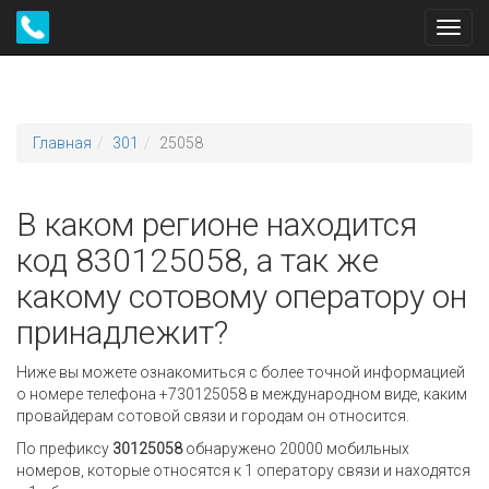
Toggl
navig
Главная
301
25058
В каком регионе находится
код 830125058, а так же
какому сотовому оператору он
принадлежит?
Ниже вы можете ознакомиться с более точной информацией
о номере телефона +730125058 в международном виде, каким
провайдерам сотовой связи и городам он относится.
По префиксу
30125058
обнаружено 20000 мобильных
номеров, которые относятся к 1 оператору связи и находятся