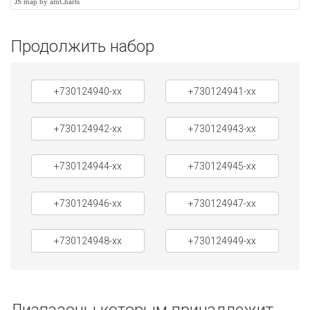
JS map by amCharts
Продолжить набор
+730124940-xx
+730124941-xx
+730124942-xx
+730124943-xx
+730124944-xx
+730124945-xx
+730124946-xx
+730124947-xx
+730124948-xx
+730124949-xx