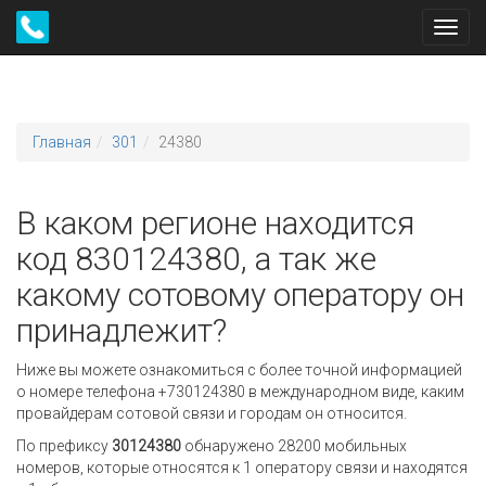
Toggl
navig
Главная
301
24380
В каком регионе находится
код 830124380, а так же
какому сотовому оператору он
принадлежит?
Ниже вы можете ознакомиться с более точной информацией
о номере телефона +730124380 в международном виде, каким
провайдерам сотовой связи и городам он относится.
По префиксу
30124380
обнаружено 28200 мобильных
номеров, которые относятся к 1 оператору связи и находятся