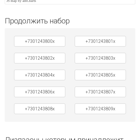
JS map by amCharts
Продолжить набор
+7301243800x
+7301243801x
+7301243802x
+7301243803x
+7301243804x
+7301243805x
+7301243806x
+7301243807x
+7301243808x
+7301243809x