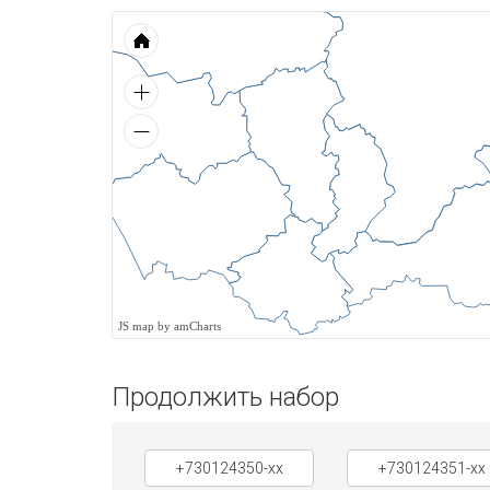
JS map by amCharts
Продолжить набор
+730124350-xx
+730124351-xx