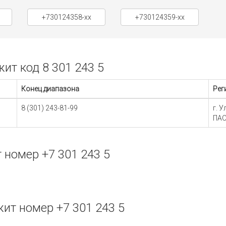
+730124358-xx
+730124359-xx
т код 8 301 243 5
Конец диапазона
Рег
8 (301) 243-81-99
г. 
ПАО
номер +7 301 243 5
т номер +7 301 243 5