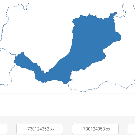
+730124352-xx
+730124353-xx