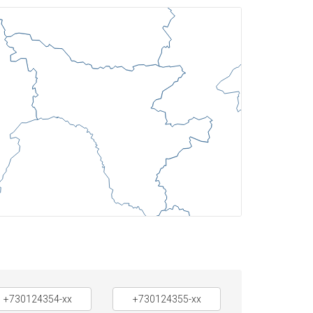
+730124354-xx
+730124355-xx