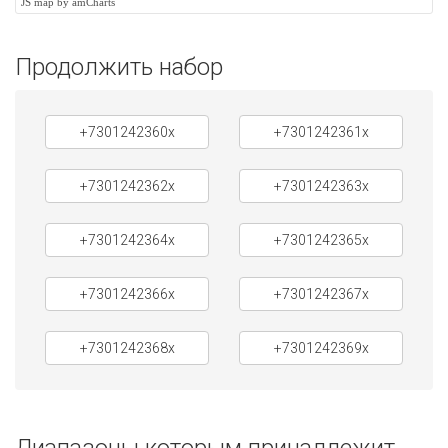
JS map by amCharts
Продолжить набор
+7301242360x
+7301242361x
+7301242362x
+7301242363x
+7301242364x
+7301242365x
+7301242366x
+7301242367x
+7301242368x
+7301242369x