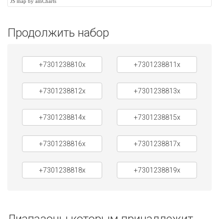
JS map by amCharts
Продолжить набор
+7301238810x
+7301238811x
+7301238812x
+7301238813x
+7301238814x
+7301238815x
+7301238816x
+7301238817x
+7301238818x
+7301238819x