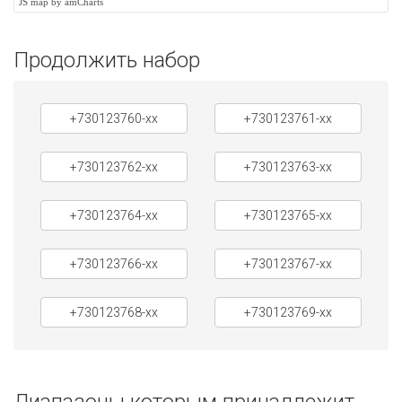
JS map by amCharts
Продолжить набор
+730123760-xx
+730123761-xx
+730123762-xx
+730123763-xx
+730123764-xx
+730123765-xx
+730123766-xx
+730123767-xx
+730123768-xx
+730123769-xx