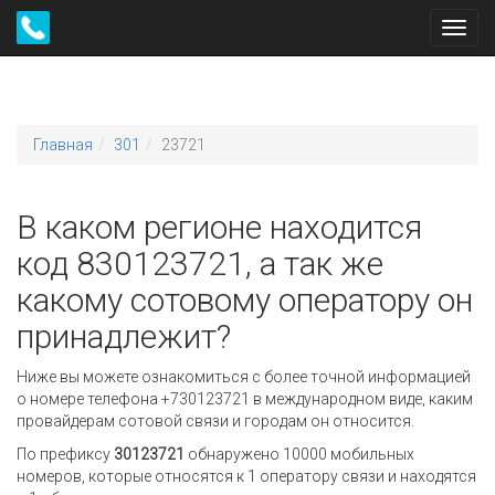
Toggl
navig
Главная
301
23721
В каком регионе находится
код 830123721, а так же
какому сотовому оператору он
принадлежит?
Ниже вы можете ознакомиться с более точной информацией
о номере телефона +730123721 в международном виде, каким
провайдерам сотовой связи и городам он относится.
По префиксу
30123721
обнаружено 10000 мобильных
номеров, которые относятся к 1 оператору связи и находятся