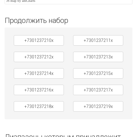
JS map by amCharts
Продолжить набор
+7301237210x
+7301237211x
+7301237212x
+7301237213x
+7301237214x
+7301237215x
+7301237216x
+7301237217x
+7301237218x
+7301237219x