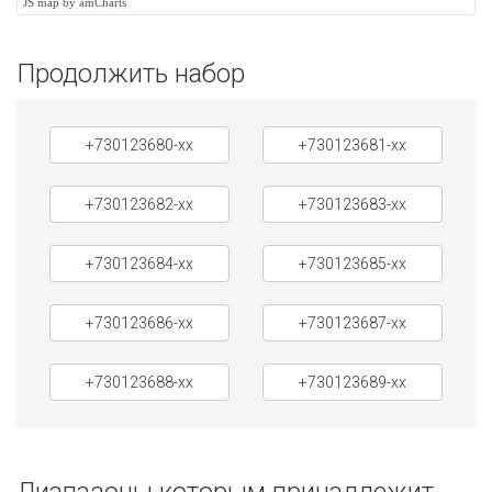
JS map by amCharts
Продолжить набор
+730123680-xx
+730123681-xx
+730123682-xx
+730123683-xx
+730123684-xx
+730123685-xx
+730123686-xx
+730123687-xx
+730123688-xx
+730123689-xx