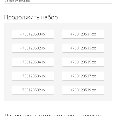
JS map by amCharts
Продолжить набор
+730123530-xx
+730123531-xx
+730123532-xx
+730123533-xx
+730123534-xx
+730123535-xx
+730123536-xx
+730123537-xx
+730123538-xx
+730123539-xx