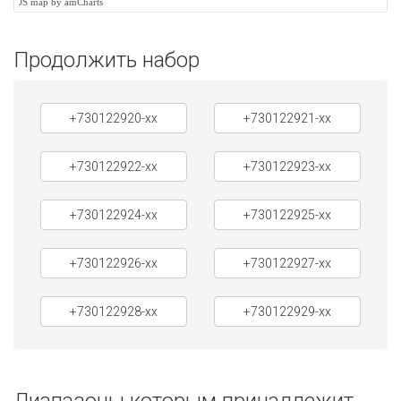
JS map by amCharts
Продолжить набор
+730122920-xx
+730122921-xx
+730122922-xx
+730122923-xx
+730122924-xx
+730122925-xx
+730122926-xx
+730122927-xx
+730122928-xx
+730122929-xx