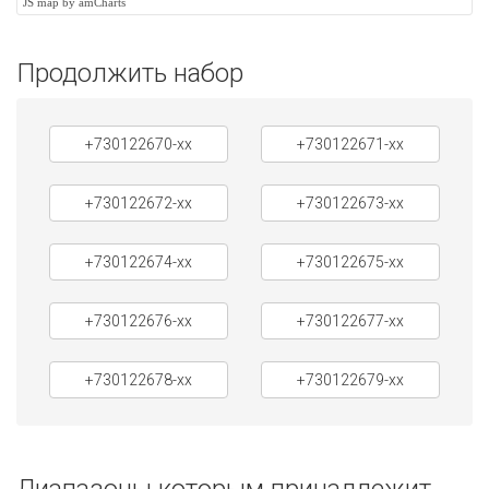
JS map by amCharts
Продолжить набор
+730122670-xx
+730122671-xx
+730122672-xx
+730122673-xx
+730122674-xx
+730122675-xx
+730122676-xx
+730122677-xx
+730122678-xx
+730122679-xx