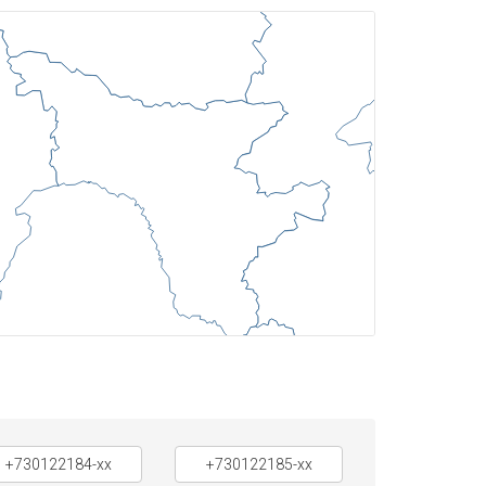
+730122184-xx
+730122185-xx