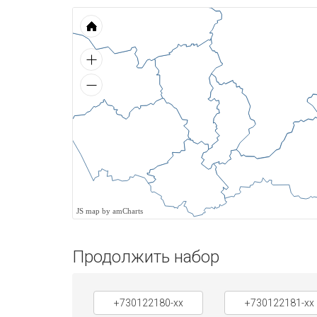
JS map by amCharts
Продолжить набор
+730122180-xx
+730122181-xx