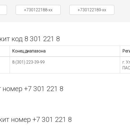
+730122188-xx
+730122189-xx
т код 8 301 221 8
Конец диапазона
Рег
8 (301) 223-39-99
г. 
ПАО
номер +7 301 221 8
т номер +7 301 221 8