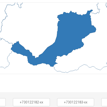
+730122182-xx
+730122183-xx