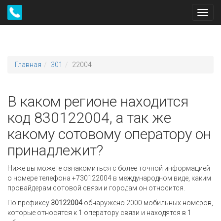
Toggl
navig
Главная
301
22004
В каком регионе находится
код 830122004, а так же
какому сотовому оператору он
принадлежит?
Ниже вы можете ознакомиться с более точной информацией
о номере телефона +730122004 в международном виде, каким
провайдерам сотовой связи и городам он относится.
По префиксу
30122004
обнаружено 2000 мобильных номеров,
которые относятся к 1 оператору связи и находятся в 1