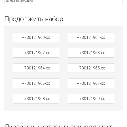
JS map by amCharts
Продолжить набор
+730121960-xx
+730121961-xx
+730121962-xx
+730121963-xx
+730121964-xx
+730121965-xx
+730121966-xx
+730121967-xx
+730121968-xx
+730121969-xx