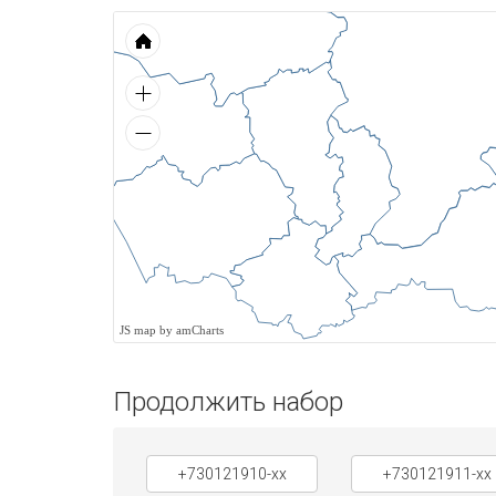
JS map by amCharts
Продолжить набор
+730121910-xx
+730121911-xx