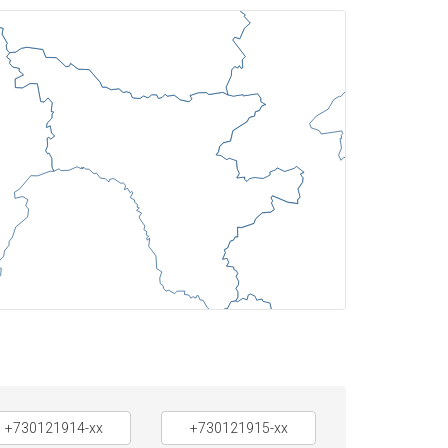
+730121914-xx
+730121915-xx