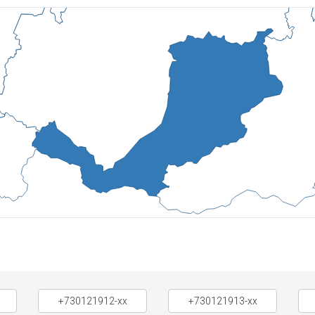
+730121912-xx
+730121913-xx