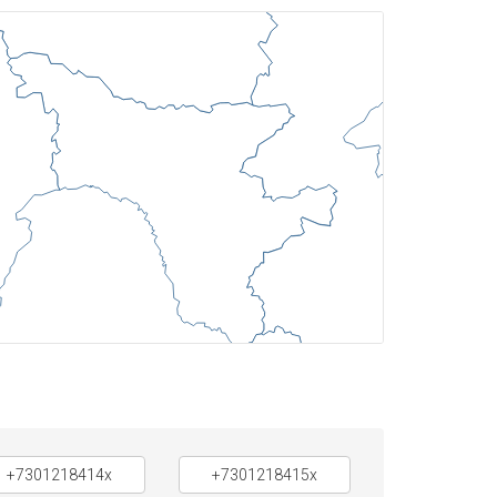
+7301218414x
+7301218415x