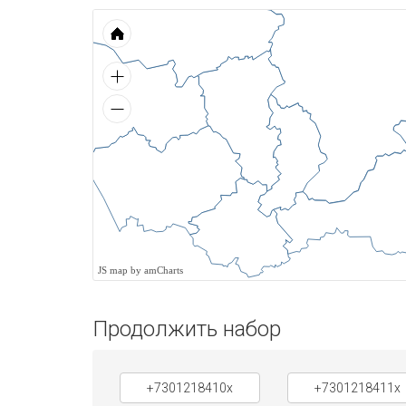
JS map by amCharts
Продолжить набор
+7301218410x
+7301218411x