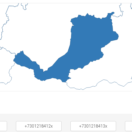
+7301218412x
+7301218413x