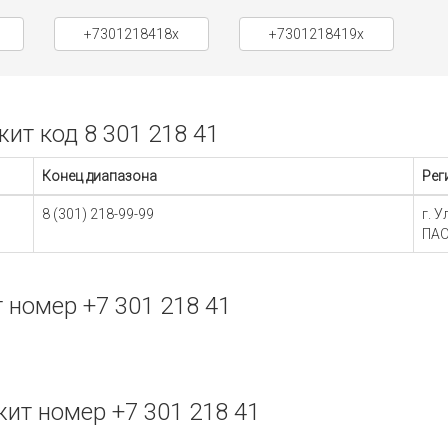
+7301218418x
+7301218419x
т код 8 301 218 41
Конец диапазона
Рег
8 (301) 218-99-99
г. 
ПАО
номер +7 301 218 41
ит номер +7 301 218 41