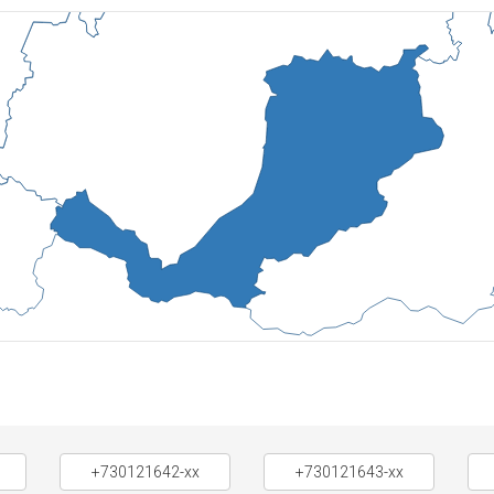
+730121642-xx
+730121643-xx