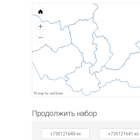
JS map by amCharts
Продолжить набор
+730121640-xx
+730121641-xx