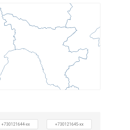
+730121644-xx
+730121645-xx