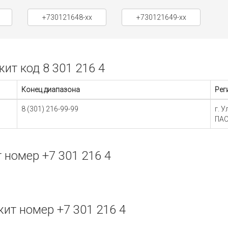
+730121648-xx
+730121649-xx
т код 8 301 216 4
Конец диапазона
Рег
8 (301) 216-99-99
г. 
ПАО
номер +7 301 216 4
т номер +7 301 216 4