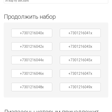
JS map by amCharts
Продолжить набор
+7301216040x
+7301216041x
+7301216042x
+7301216043x
+7301216044x
+7301216045x
+7301216046x
+7301216047x
+7301216048x
+7301216049x